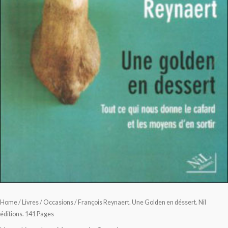
Home
/
Livres
/
Occasions
/ François Reynaert. Une Golden en déssert. Nil
éditions. 141 Pages