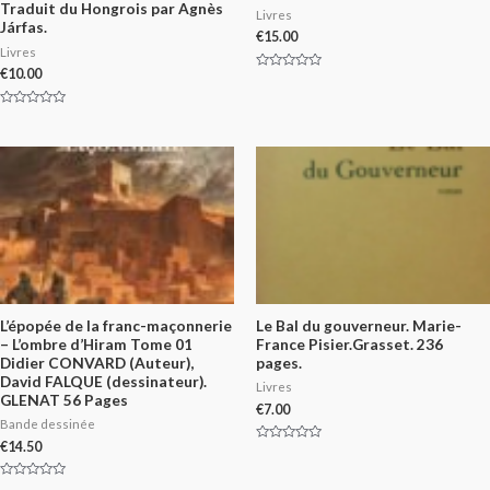
Traduit du Hongrois par Agnès
Livres
Járfas.
€
15.00
Livres
€
10.00
Rated
0
out
of
Rated
5
0
out
of
5
L’épopée de la franc-maçonnerie
Le Bal du gouverneur. Marie-
– L’ombre d’Hiram Tome 01
France Pisier.Grasset. 236
Didier CONVARD (Auteur),
pages.
David FALQUE (dessinateur).
Livres
GLENAT 56 Pages
€
7.00
Bande dessinée
€
14.50
Rated
0
out
of
Rated