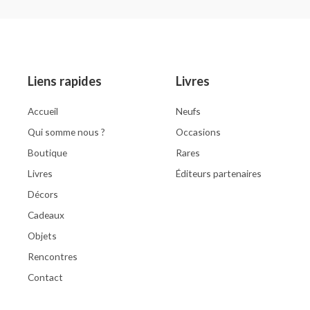
5
0
out
of
5
Liens rapides
Livres
Accueil
Neufs
Qui somme nous ?
Occasions
Boutique
Rares
Livres
Éditeurs partenaires
Décors
Cadeaux
Objets
Rencontres
Contact