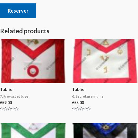
Reserver
Related products
Tablier
Tablier
7. Prévost et Juge
6. Secrétaire intime
€
59.00
€
55.00
Rated
Rated
0
0
out
out
of
of
5
5