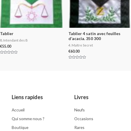
Tablier
Tablier 4 satin avec feuilles
d’acacia. 350 300
8. Intendant des B
4. Maître Secret
€
55.00
€
60.00
Rated
0
Rated
out
0
of
out
5
of
5
Liens rapides
Livres
Accueil
Neufs
Qui somme nous ?
Occasions
Boutique
Rares