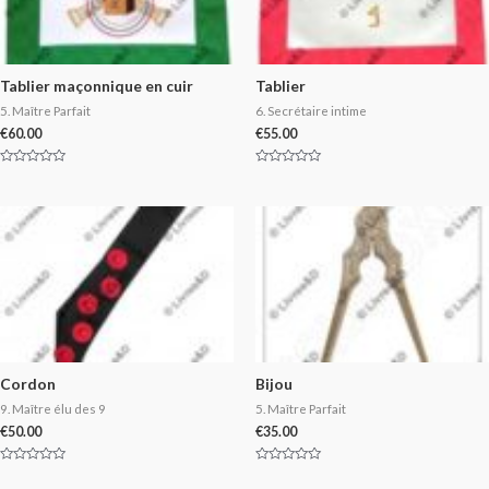
Tablier maçonnique en cuir
Tablier
5. Maître Parfait
6. Secrétaire intime
€
60.00
€
55.00
Rated
Rated
0
0
out
out
of
of
5
5
Cordon
Bijou
9. Maître élu des 9
5. Maître Parfait
€
50.00
€
35.00
Rated
Rated
0
0