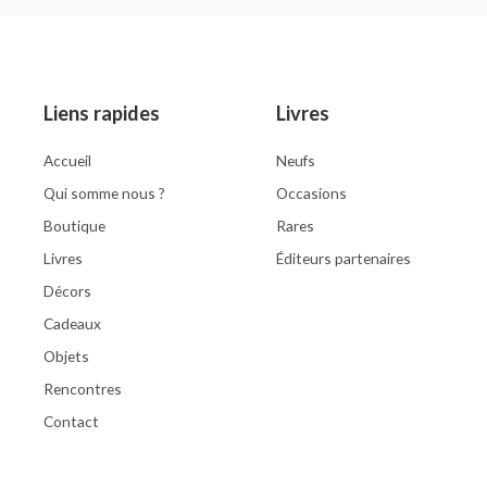
out
out
of
of
5
5
Liens rapides
Livres
Accueil
Neufs
Qui somme nous ?
Occasions
Boutique
Rares
Livres
Éditeurs partenaires
Décors
Cadeaux
Objets
Rencontres
Contact