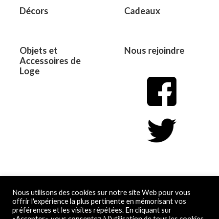
Décors
Cadeaux
Objets et
Nous rejoindre
Accessoires de
Loge
Copyright © 2026 L&D
Nous utilisons des cookies sur notre site Web pour vous
offrir l'expérience la plus pertinente en mémorisant vos
préférences et les visites répétées. En cliquant sur
Powered by L&D
«Accepter», vous consentez à l'utilisation de tous les cookies.