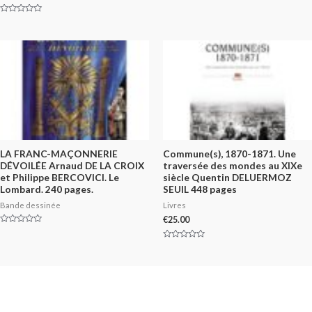
0
out
of
Rated
5
0
out
of
5
LA FRANC-MAÇONNERIE
Commune(s), 1870-1871. Une
DÉVOILÉE Arnaud DE LA CROIX
traversée des mondes au XIXe
et Philippe BERCOVICI. Le
siècle Quentin DELUERMOZ
Lombard. 240 pages.
SEUIL 448 pages
Bande dessinée
Livres
€
25.00
Rated
0
out
Rated
of
0
5
out
of
5