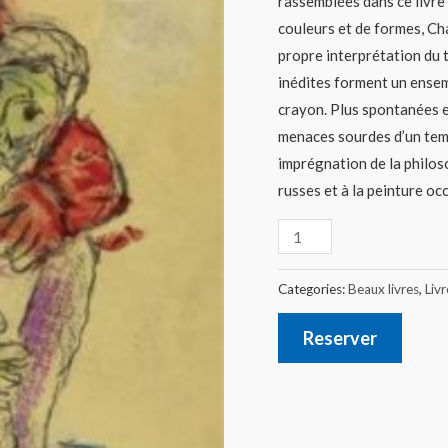
rassemblées dans ce livre
couleurs et de formes, Chag
propre interprétation du 
inédites forment un ensembl
crayon. Plus spontanées en
menaces sourdes d’un temp
imprégnation de la philoso
russes et à la peinture oc
Categories:
Beaux livres
,
Livr
Reserver