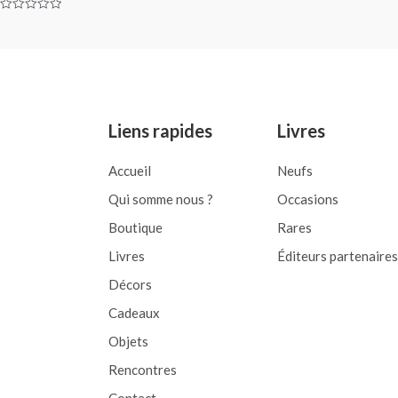
Rated
0
Rated
out
0
of
out
5
of
5
Liens rapides
Livres
Accueil
Neufs
Qui somme nous ?
Occasions
Boutique
Rares
Livres
Éditeurs partenaires
Décors
Cadeaux
Objets
Rencontres
Contact