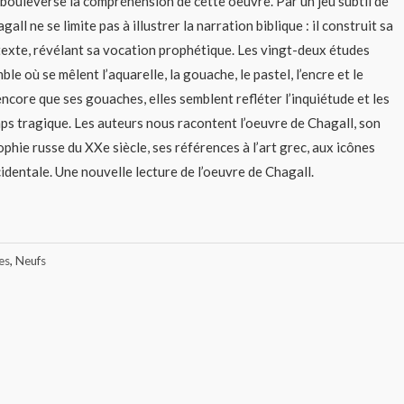
 bouleverse la compréhension de cette oeuvre. Par un jeu subtil de
all ne se limite pas à illustrer la narration biblique : il construit sa
texte, révélant sa vocation prophétique. Les vingt-deux études
e où se mêlent l’aquarelle, la gouache, le pastel, l’encre et le
core que ses gouaches, elles semblent refléter l’inquiétude et les
s tragique. Les auteurs nous racontent l’oeuvre de Chagall, son
phie russe du XXe siècle, ses références à l’art grec, aux icônes
cidentale. Une nouvelle lecture de l’oeuvre de Chagall.
es
,
Neufs