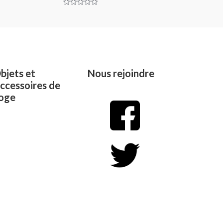
Rated
0
out
of
5
bjets et
Nous rejoindre
ccessoires de
oge