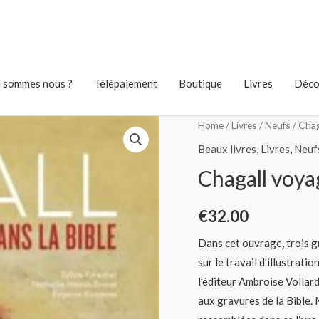
 sommes nous ?
Télépaiement
Boutique
Livres
Déco
Home
/
Livres
/
Neufs
/ Chag
Beaux livres
,
Livres
,
Neuf
Chagall voyag
€
32.00
Dans cet ouvrage, trois g
sur le travail d’illustrati
l’éditeur Ambroise Vollar
aux gravures de la Bible.