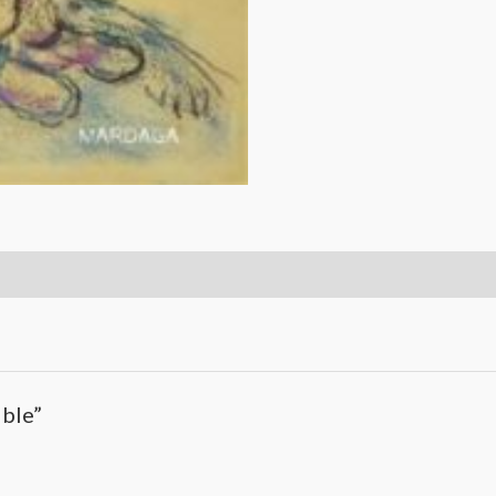
ible”