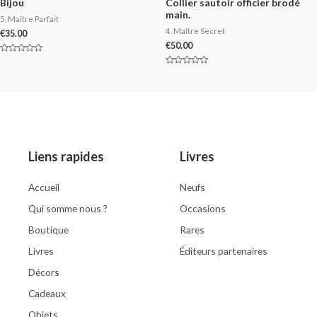
Bijou
Collier sautoir officier brodé
main.
5. Maître Parfait
4. Maître Secret
€
35.00
€
50.00
Rated
0
Rated
out
0
of
out
5
of
5
Liens rapides
Livres
Accueil
Neufs
Qui somme nous ?
Occasions
Boutique
Rares
Livres
Éditeurs partenaires
Décors
Cadeaux
Objets