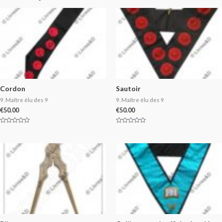
Cordon
Sautoir
9. Maître élu des 9
9. Maître élu des 9
€
50.00
€
50.00
Rated
Rated
0
0
out
out
of
of
5
5