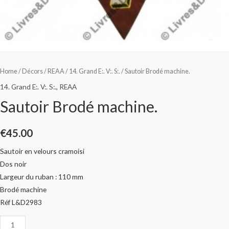
Home
/
Décors
/
REAA
/
14. Grand E:. V:. S:.
/ Sautoir Brodé machine.
14. Grand E:. V:. S:.
,
REAA
Sautoir Brodé machine.
€
45.00
Sautoir en velours cramoisi
Dos noir
Largeur du ruban : 110 mm
Brodé machine
Réf L&D2983