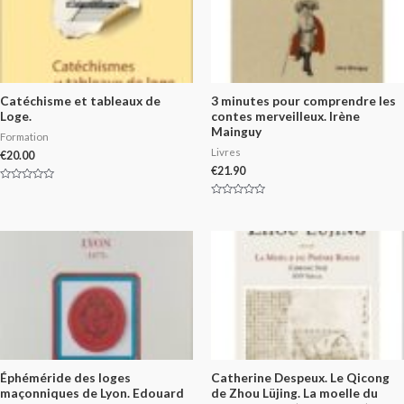
Catéchisme et tableaux de
3 minutes pour comprendre les
Loge.
contes merveilleux. Irène
Mainguy
Formation
Livres
€
20.00
€
21.90
Rated
0
Rated
out
0
of
out
5
of
5
Éphéméride des loges
Catherine Despeux. Le Qicong
maçonniques de Lyon. Edouard
de Zhou Lüjing. La moelle du