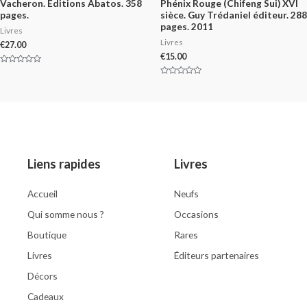
Vacheron. Editions Abatos. 358
Phénix Rouge (Chifeng Sui) XVI
pages.
sièce. Guy Trédaniel éditeur. 288
pages. 2011
Livres
Livres
€
27.00
€
15.00
Rated
0
Rated
out
0
of
out
5
of
5
Liens rapides
Livres
Accueil
Neufs
Qui somme nous ?
Occasions
Boutique
Rares
Livres
Éditeurs partenaires
Décors
Cadeaux