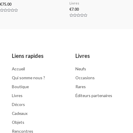
Livres
€
75.00
€
7.00
Rated
0
Rated
out
0
of
out
5
of
5
Liens rapides
Livres
Accueil
Neufs
Qui somme nous ?
Occasions
Boutique
Rares
Livres
Éditeurs partenaires
Décors
Cadeaux
Objets
Rencontres