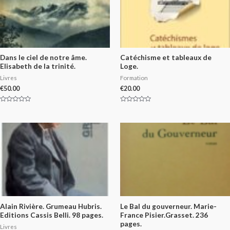
Dans le ciel de notre âme.
Catéchisme et tableaux de
Elisabeth de la trinité.
Loge.
Livres
Formation
€
50.00
€
20.00
Rated
Rated
0
0
out
out
of
of
5
5
Alain Rivière. Grumeau Hubris.
Le Bal du gouverneur. Marie-
Editions Cassis Belli. 98 pages.
France Pisier.Grasset. 236
pages.
Livres