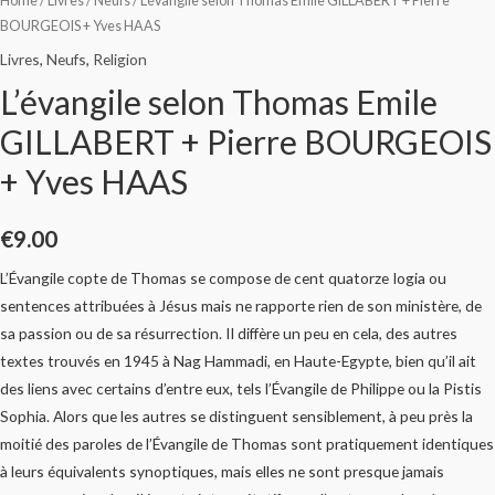
Home
/
Livres
/
Neufs
/ L’évangile selon Thomas Emile GILLABERT + Pierre
BOURGEOIS + Yves HAAS
Livres
,
Neufs
,
Religion
L’évangile selon Thomas Emile
GILLABERT + Pierre BOURGEOIS
+ Yves HAAS
€
9.00
L’Évangile copte de Thomas se compose de cent quatorze Iogia ou
sentences attribuées à Jésus mais ne rapporte rien de son ministère, de
sa passion ou de sa résurrection. II diffère un peu en cela, des autres
textes trouvés en 1945 à Nag Hammadi, en Haute-Egypte, bien qu’il ait
des liens avec certains d’entre eux, tels l’Évangile de Philippe ou la Pistis
Sophia. Alors que les autres se distinguent sensiblement, à peu près la
moitié des paroles de l’Évangile de Thomas sont pratiquement identiques
à leurs équivalents synoptiques, mais elles ne sont presque jamais