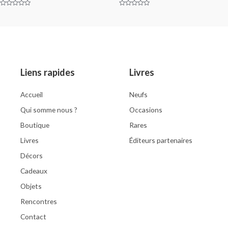
Rated
Rated
0
0
out
out
of
of
5
5
Liens rapides
Livres
Accueil
Neufs
Qui somme nous ?
Occasions
Boutique
Rares
Livres
Éditeurs partenaires
Décors
Cadeaux
Objets
Rencontres
Contact