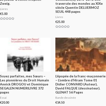
Zweig.
traversée des mondes au XIXe
siècle Quentin DELUERMOZ
Livres
SEUIL 448 pages
€
5.00
Livres
€
25.00
Rated
0
out
of
Rated
5
0
out
of
5
Soyez parfaites, mes Sœurs –
L’épopée de la franc-maçonnerie
Les pionnières du Droit Humain
– L’ombre d’Hiram Tome 01
Annick DROGOU et Dominique
Didier CONVARD (Auteur),
SEGALEN NUMERILIVRE 372
David FALQUE (dessinateur).
pages
GLENAT 56 Pages
Essai
Bande dessinée
€
20.00
€
14.50