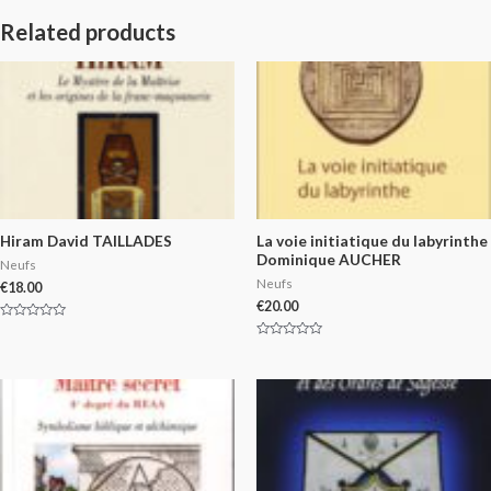
Related products
Hiram David TAILLADES
La voie initiatique du labyrinthe
Dominique AUCHER
Neufs
Neufs
€
18.00
€
20.00
Rated
0
Rated
out
0
of
out
5
of
5