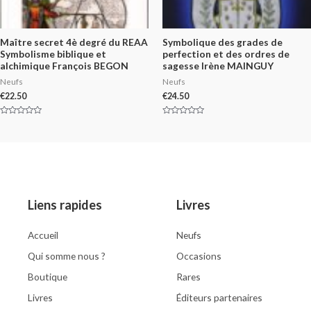
Maître secret 4è degré du REAA
Symbolique des grades de
Symbolisme biblique et
perfection et des ordres de
alchimique François BEGON
sagesse Irène MAINGUY
Neufs
Neufs
€
22.50
€
24.50
Rated
Rated
0
0
out
out
of
of
5
5
Liens rapides
Livres
Accueil
Neufs
Qui somme nous ?
Occasions
Boutique
Rares
Livres
Éditeurs partenaires