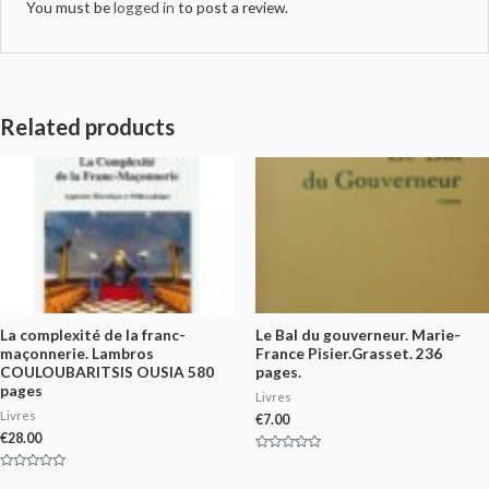
You must be
logged in
to post a review.
Related products
La complexité de la franc-
Le Bal du gouverneur. Marie-
maçonnerie. Lambros
France Pisier.Grasset. 236
COULOUBARITSIS OUSIA 580
pages.
pages
Livres
Livres
€
7.00
€
28.00
Rated
0
Rated
out