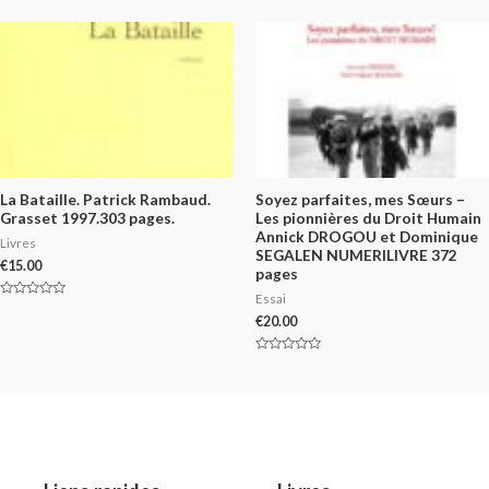
0
of
out
5
of
5
La Bataille. Patrick Rambaud.
Soyez parfaites, mes Sœurs –
Grasset 1997.303 pages.
Les pionnières du Droit Humain
Annick DROGOU et Dominique
Livres
SEGALEN NUMERILIVRE 372
€
15.00
pages
Essai
Rated
0
€
20.00
out
of
5
Rated
0
out
of
5