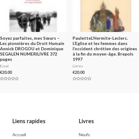
Soyez parfaites, mes Sœurs –
PauletteL’Hermite-Leclerc.
Les pionnières du Droit Humain
L’Eglise et les femmes dans
Annick DROGOU et Dominique
l’occident chrétien des origines
SEGALEN NUMERILIVRE 372
à la fin du moyen-âge. Brepols
pages
1997
Essai
Livres
€
20.00
€
20.00
Rated
Rated
0
0
out
out
of
of
5
5
Liens rapides
Livres
Accueil
Neufs