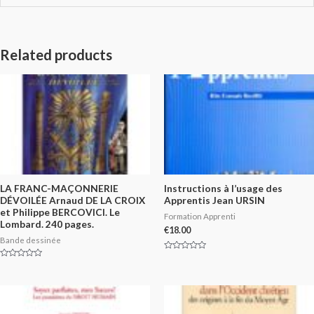
Related products
LA FRANC-MAÇONNERIE
Instructions à l’usage des
DÉVOILÉE Arnaud DE LA CROIX
Apprentis Jean URSIN
et Philippe BERCOVICI. Le
Formation Apprenti
Lombard. 240 pages.
€
18.00
Bande dessinée
Rated
0
Rated
out
0
of
out
5
of
5