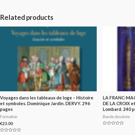
Related products
Voyages dans les tableaux de loge – Histoire
LA FRANC-MAÇ
et symboles. Dominique Jardin. DERVY. 296
DE LA CROIX et
pages
Lombard. 240 p
Formation
Bande dessinée
€
23.00
Rated
0