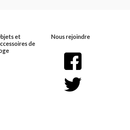
out
of
5
bjets et
Nous rejoindre
ccessoires de
oge