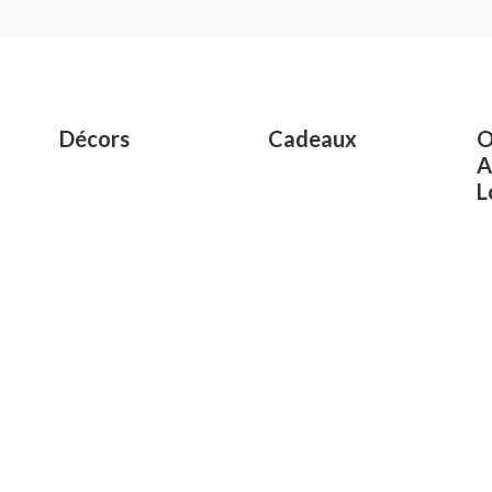
of
5
Décors
Cadeaux
O
A
L