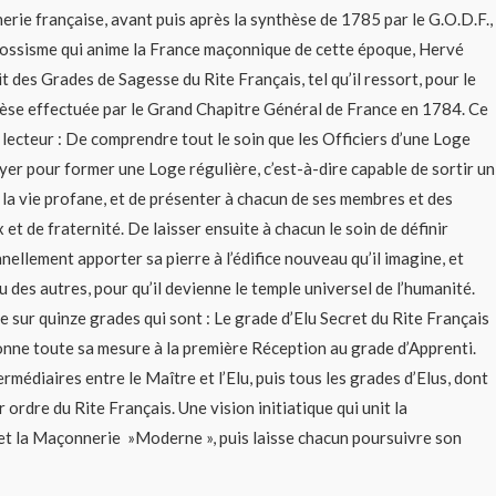
rie française, avant puis après la synthèse de 1785 par le G.O.D.F.,
cossisme qui anime la France maçonnique de cette époque, Hervé
rit des Grades de Sagesse du Rite Français, tel qu’il ressort, pour le
thèse effectuée par le Grand Chapitre Général de France en 1784. Ce
lecteur : De comprendre tout le soin que les Officiers d’une Loge
er pour former une Loge régulière, c’est-à-dire capable de sortir un
 la vie profane, et de présenter à chacun de ses membres et des
 et de fraternité. De laisser ensuite à chacun le soin de définir
llement apporter sa pierre à l’édifice nouveau qu’il imagine, et
eu des autres, pour qu’il devienne le temple universel de l’humanité.
e sur quinze grades qui sont : Le grade d’Elu Secret du Rite Français
nne toute sa mesure à la première Réception au grade d’Apprenti.
rmédiaires entre le Maître et l’Elu, puis tous les grades d’Elus, dont
 ordre du Rite Français. Une vision initiatique qui unit la
t la Maçonnerie »Moderne », puis laisse chacun poursuivre son