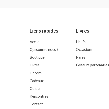
Rated
out
0
of
out
5
of
5
Liens rapides
Livres
Accueil
Neufs
Qui somme nous ?
Occasions
Boutique
Rares
Livres
Éditeurs partenaires
Décors
Cadeaux
Objets
Rencontres
Contact