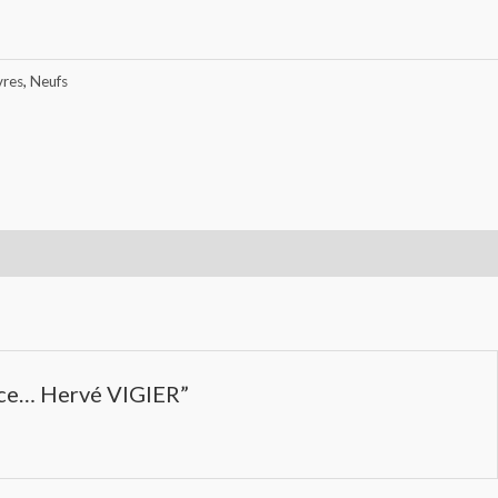
vres
,
Neufs
ance… Hervé VIGIER”