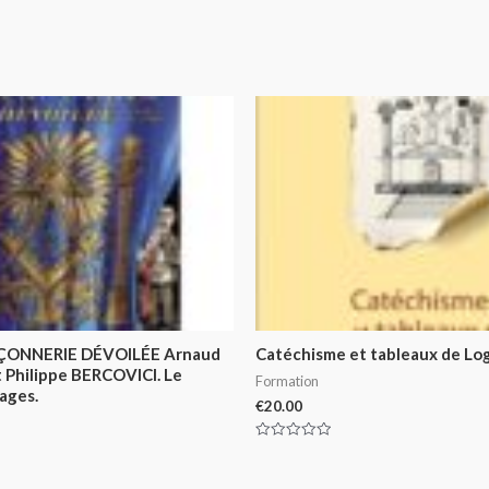
ONNERIE DÉVOILÉE Arnaud
Catéchisme et tableaux de Lo
 Philippe BERCOVICI. Le
Formation
ages.
€
20.00
Rated
0
out