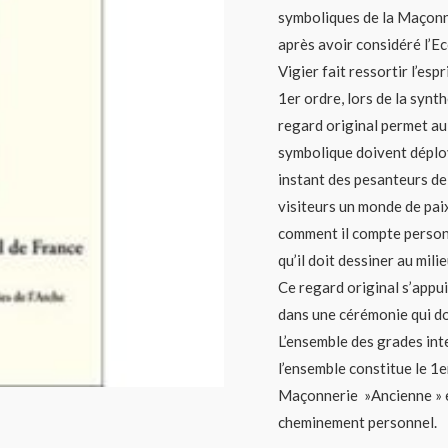
symboliques de la Maçonne
après avoir considéré l’E
Vigier fait ressortir l’esp
1er ordre, lors de la syn
regard original permet au 
symbolique doivent déploy
instant des pesanteurs de
visiteurs un monde de paix
comment il compte personne
qu’il doit dessiner au mili
Ce regard original s’appui
dans une cérémonie qui do
L’ensemble des grades inte
l’ensemble constitue le 1er
Maçonnerie »Ancienne » e
cheminement personnel.