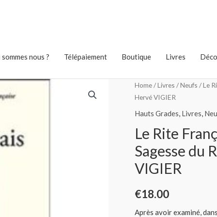
 sommes nous ?
Télépaiement
Boutique
Livres
Déco
Home
/
Livres
/
Neufs
/ Le R
Hervé VIGIER
Hauts Grades
,
Livres
,
Neu
Le Rite Fran
Sagesse du R
VIGIER
€
18.00
Après avoir examiné, dans 