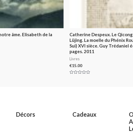
 notre âme. Elisabeth de la
Catherine Despeux. Le Qicong
Lüjing. La moelle du Phénix R
Sui) XVI sièce. Guy Trédaniel é
pages. 2011
Livres
€
15.00
Rated
0
out
of
5
Décors
Cadeaux
O
A
L