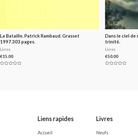
La Bataille. Patrick Rambaud. Grasset
Dans le ciel de
1997.303 pages.
trinité.
Livres
Livres
€
15.00
€
50.00
Rated
Rated
0
0
out
out
of
of
5
5
Liens rapides
Livres
Accueil
Neufs