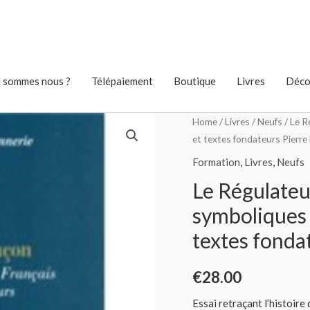
 sommes nous ?
Télépaiement
Boutique
Livres
Déco
Home
/
Livres
/
Neufs
/ Le R
et textes fondateurs Pierr
Formation
,
Livres
,
Neufs
Le Régulateu
symboliques d
textes fond
€
28.00
Essai retraçant l’histoire