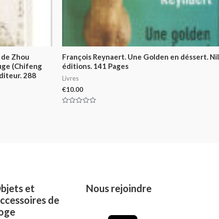
 de Zhou
François Reynaert. Une Golden en déssert. Nil
ouge (Chifeng
éditions. 141 Pages
diteur. 288
Livres
€
10.00
Rated
0
out
of
5
bjets et
Nous rejoindre
ccessoires de
oge