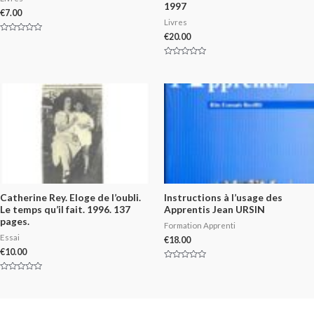
1997
€
7.00
Livres
€
20.00
Rated
0
out
of
Rated
5
0
out
of
5
Catherine Rey. Eloge de l’oubli.
Instructions à l’usage des
Le temps qu’il fait. 1996. 137
Apprentis Jean URSIN
pages.
Formation Apprenti
Essai
€
18.00
€
10.00
Rated
0
Rated
out
0
of
out
5
of
5