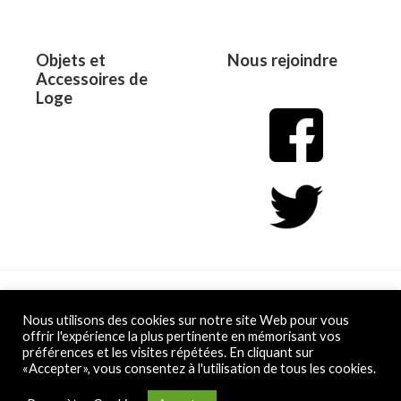
Objets et
Nous rejoindre
Accessoires de
Loge
Copyright © 2026 L&D
Nous utilisons des cookies sur notre site Web pour vous
offrir l'expérience la plus pertinente en mémorisant vos
préférences et les visites répétées. En cliquant sur
Powered by L&D
«Accepter», vous consentez à l'utilisation de tous les cookies.
Conditions Générales de Vente