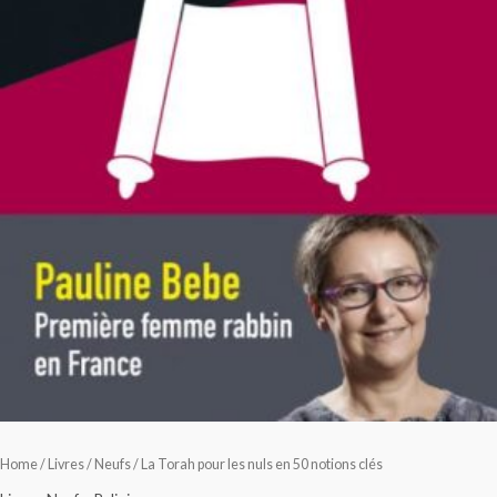
Home
/
Livres
/
Neufs
/ La Torah pour les nuls en 50 notions clés