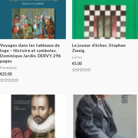
Voyages dans les tableaux de
Le joueur d’échec. Stephen
loge – Histoire et symboles.
Zweig.
Dominique Jardin. DERVY. 296
Livres
pages
€
5.00
Formation
€
23.00
Rated
0
out
of
Rated
5
0
out
of
5