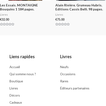
Les Essais. MONTAIGNE
Alain Rivière. Grumeau Hubris.
Bouquins 1 184 pages.
Editions Cassis Belli. 98 pages.
Livres
Livres
€
32.00
€
75.00
Rated
Rated
0
0
out
out
of
of
5
5
Liens rapides
Livres
Accueil
Neufs
Qui somme nous ?
Occasions
Boutique
Rares
Livres
Éditeurs partenaires
Décors
Cadeaux