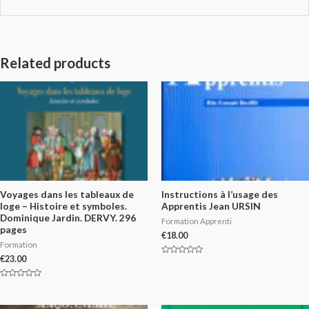
Related products
Voyages dans les tableaux de
Instructions à l’usage des
loge – Histoire et symboles.
Apprentis Jean URSIN
Dominique Jardin. DERVY. 296
Formation Apprenti
pages
€
18.00
Formation
€
23.00
Rated
0
out
of
Rated
5
0
out
of