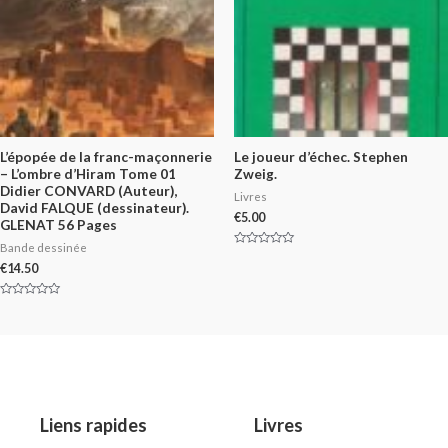
5
L’épopée de la franc-maçonnerie
Le joueur d’échec. Stephen
– L’ombre d’Hiram Tome 01
Zweig.
Didier CONVARD (Auteur),
Livres
David FALQUE (dessinateur).
€
5.00
GLENAT 56 Pages
Bande dessinée
Rated
0
€
14.50
out
of
5
Rated
0
out
of
5
Liens rapides
Livres