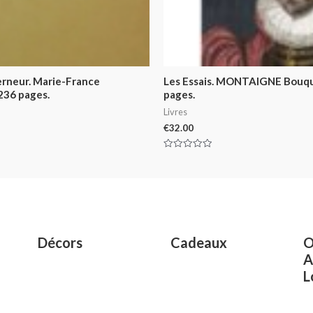
erneur. Marie-France
Les Essais. MONTAIGNE Bouqu
 236 pages.
pages.
Livres
€
32.00
Rated
0
out
of
5
Décors
Cadeaux
O
A
L