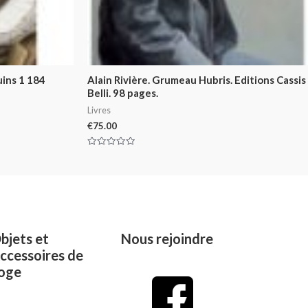
ins 1 184
Alain Rivière. Grumeau Hubris. Editions Cassis
Belli. 98 pages.
Livres
€
75.00
Rated
0
out
of
5
bjets et
Nous rejoindre
ccessoires de
oge