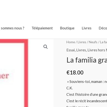
 sommes nous ?
Télépaiement
Boutique
Livres
Déco
Home
/
Livres
/
Neufs
/ La f
Essai
,
Livres
,
Livres hors
La familia 
€
18.00
» Souviens-toi, maman : n
C.K.
C’est l’histoire d’une grand
C’est le récit incandescen