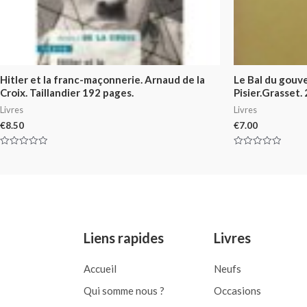
Hitler et la franc-maçonnerie. Arnaud de la
Le Bal du gouv
Croix. Taillandier 192 pages.
Pisier.Grasset.
Livres
Livres
€
8.50
€
7.00
Rated
Rated
0
0
out
out
of
of
5
5
Liens rapides
Livres
Accueil
Neufs
Qui somme nous ?
Occasions