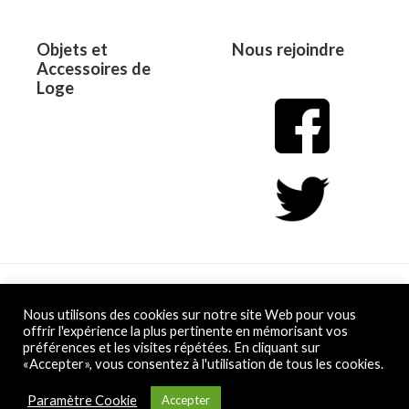
Objets et
Nous rejoindre
Accessoires de
Loge
Copyright © 2026 L&D
Nous utilisons des cookies sur notre site Web pour vous
offrir l'expérience la plus pertinente en mémorisant vos
préférences et les visites répétées. En cliquant sur
Powered by L&D
«Accepter», vous consentez à l'utilisation de tous les cookies.
Conditions Générales de Vente
Paramètre Cookie
Accepter