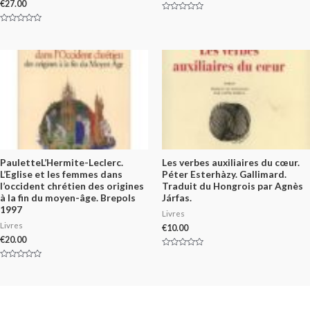
€
27.00
Rated
0
Rated
out
0
of
out
5
of
5
PauletteL’Hermite-Leclerc.
Les verbes auxiliaires du cœur.
L’Eglise et les femmes dans
Péter Esterhàzy. Gallimard.
l’occident chrétien des origines
Traduit du Hongrois par Agnès
à la fin du moyen-âge. Brepols
Járfas.
1997
Livres
Livres
€
10.00
€
20.00
Rated
0
Rated
out
0
of
out
5
of
5