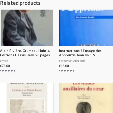
Related products
Alain Rivière. Grumeau Hubris.
Instructions à l’usage des
Editions Cassis Belli. 98 pages.
Apprentis Jean URSIN
Livres
Formation Apprenti
€
75.00
€
18.00
Rated
Rated
0
0
out
out
of
of
5
5