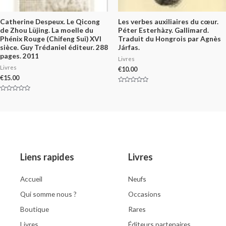
Catherine Despeux. Le Qicong
Les verbes auxiliaires du cœur.
de Zhou Lüjing. La moelle du
Péter Esterhàzy. Gallimard.
Phénix Rouge (Chifeng Sui) XVI
Traduit du Hongrois par Agnès
sièce. Guy Trédaniel éditeur. 288
Járfas.
pages. 2011
Livres
Livres
€
10.00
€
15.00
Rated
0
Rated
out
0
of
out
5
of
5
Liens rapides
Livres
Accueil
Neufs
Qui somme nous ?
Occasions
Boutique
Rares
Livres
Éditeurs partenaires