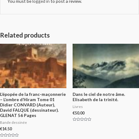
You must be
logged in
to post a review.
Related products
L’épopée de la franc-maçonnerie
Dans le ciel de notre âme.
– L’ombre d’Hiram Tome 01
Elisabeth de la trinité.
Didier CONVARD (Auteur),
Livres
David FALQUE (dessinateur).
€
50.00
GLENAT 56 Pages
Bande dessinée
Rated
0
€
14.50
out
of
5