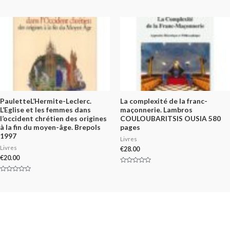
Rated
0
out
of
5
PauletteL’Hermite-Leclerc.
La complexité de la franc-
L’Eglise et les femmes dans
maçonnerie. Lambros
l’occident chrétien des origines
COULOUBARITSIS OUSIA 580
à la fin du moyen-âge. Brepols
pages
1997
Livres
Livres
€
28.00
€
20.00
Rated
0
Rated
out
0
of
out
5
of
5