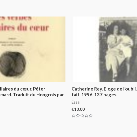
liaires du cœur. Péter
Catherine Rey. Eloge de l’oubli.
imard. Traduit du Hongrois par
fait. 1996. 137 pages.
Essai
€
10.00
Rated
0
out
of
5