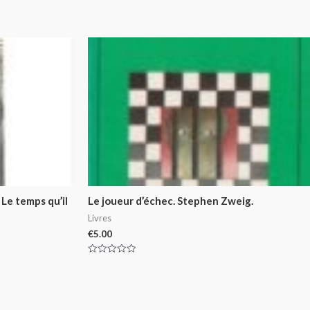
 Le temps qu’il
Le joueur d’échec. Stephen Zweig.
Livres
€
5.00
Rated
0
out
of
5