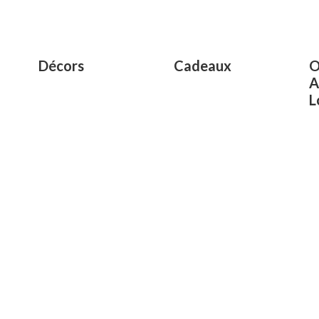
Décors
Cadeaux
O
A
L