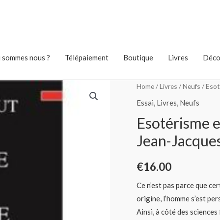
 sommes nous ?
Télépaiement
Boutique
Livres
Déco
Home
/
Livres
/
Neufs
/ Esot
Essai
,
Livres
,
Neufs
Esotérisme e
Jean-Jacqu
€
16.00
Ce n’est pas parce que cer
origine, l’homme s’est pe
Ainsi, à côté des sciences