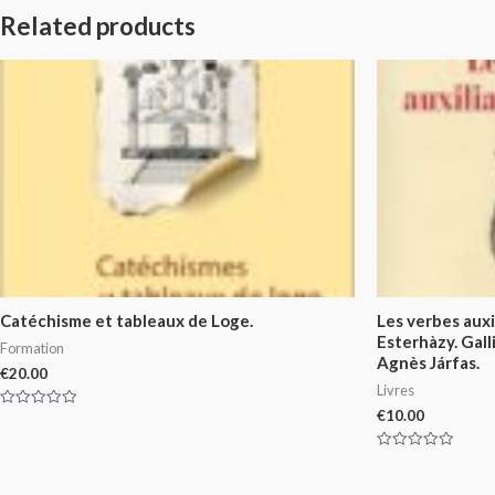
Related products
Catéchisme et tableaux de Loge.
Les verbes auxi
Esterhàzy. Gall
Formation
Agnès Járfas.
€
20.00
Livres
€
10.00
Rated
0
out
of
Rated
5
0
out