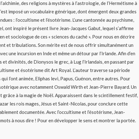
 l’alchimie, des religions à mystères à l’astrologie, de l’Hermétisme à
, s’est imposé un vocabulaire générique, dont émergent deux grandes
ndues : l’occultisme et l’ésotérisme. L’une cantonnée au psychisme,
tuel, ont inspiré le présent livre Jean-Jacques Gabut, lequel s’affirme
rien et sociologue de ces « sciences du caché ». Pour nous en décrire
nt et tribulations. Son mérite est de nous offrir simultanément un
ec une incursion en Inde et même un détour par l’Irlande. Afin d’en
et divinités, de Dionysos le grec, à Lug l’Irlandais, en passant par
cultisme et ésotérisme dit Art Royal. L’auteur traverse sa période
s qui l’ont animée, Eliphas levi, Papus, Guénon, entre autres. Pour
sotérique avec notamment Oswald Wirth et Jean-Pierre Bayard. Un
t grâce à la magie de Noël. Apparaissent dans le scintillement festif,
zar les rois mages, Jésus et Saint-Nicolas, pour conclure cette
blement documentée. Avec l’occultisme et l’ésotérisme, Jean-
mots à nous dire ! Pour en développer le sens et montrer la portée.