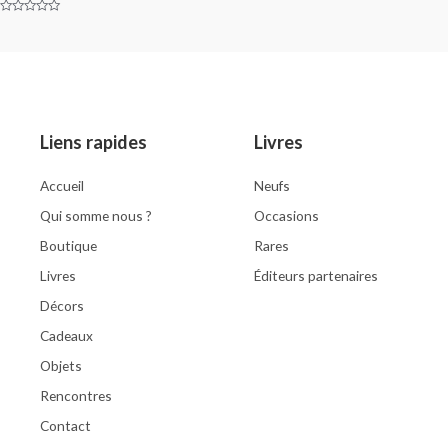
out
of
Rated
5
0
out
of
5
Liens rapides
Livres
Accueil
Neufs
Qui somme nous ?
Occasions
Boutique
Rares
Livres
Éditeurs partenaires
Décors
Cadeaux
Objets
Rencontres
Contact