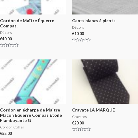
Cordon de Maître Équerre
Gants blancs à picots
Compas.
Décors
Décors
€
10.00
€
40.00
Rated
0
Rated
out
0
of
out
5
of
5
Cordon en écharpe de Maître
Cravate LA MARQUE
Maçon Équerre Compas Etoile
Cravates
Flamboyante G
€
20.00
Cordon Collier
€
55.00
Rated
0