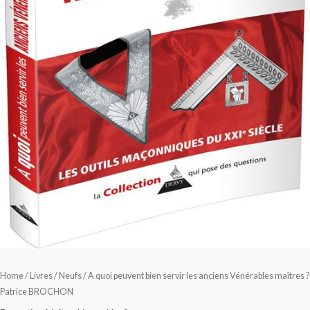
Home
/
Livres
/
Neufs
/ A quoi peuvent bien servir les anciens Vénérables maîtres ?
Patrice BROCHON