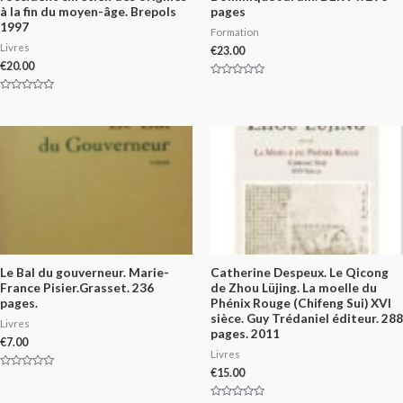
à la fin du moyen-âge. Brepols
pages
1997
Formation
Livres
€
23.00
€
20.00
Rated
0
Rated
out
0
of
out
5
of
5
Le Bal du gouverneur. Marie-
Catherine Despeux. Le Qicong
France Pisier.Grasset. 236
de Zhou Lüjing. La moelle du
pages.
Phénix Rouge (Chifeng Sui) XVI
sièce. Guy Trédaniel éditeur. 288
Livres
pages. 2011
€
7.00
Livres
€
15.00
Rated
0
out