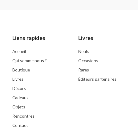
of
Rated
5
0
out
of
5
Liens rapides
Livres
Accueil
Neufs
Qui somme nous ?
Occasions
Boutique
Rares
Livres
Éditeurs partenaires
Décors
Cadeaux
Objets
Rencontres
Contact