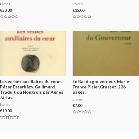
Livres
Livres
€
50.00
€
15.00
Rated
Rated
0
0
out
out
of
of
5
5
Les verbes auxiliaires du cœur.
Le Bal du gouverneur. Marie-
Péter Esterhàzy. Gallimard.
France Pisier.Grasset. 236
Traduit du Hongrois par Agnès
pages.
Járfas.
Livres
Livres
€
7.00
€
10.00
Rated
0
Rated
out
0
of
out
5
of
5