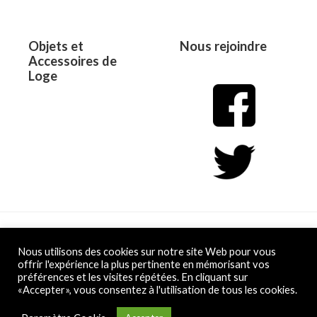
Objets et
Nous rejoindre
Accessoires de
Loge
Copyright © 2026 L&D
Nous utilisons des cookies sur notre site Web pour vous
offrir l'expérience la plus pertinente en mémorisant vos
préférences et les visites répétées. En cliquant sur
Powered by L&D
«Accepter», vous consentez à l'utilisation de tous les cookies.
Conditions Générales de Vente