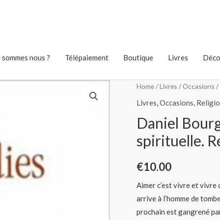
 sommes nous ?
Télépaiement
Boutique
Livres
Déco
Home
/
Livres
/
Occasions
/
Livres
,
Occasions
,
Religi
Daniel Bourgu
spirituelle. R
€
10.00
Aimer c’est vivre et vivre 
arrive à l’homme de tombe
prochain est gangrené par d