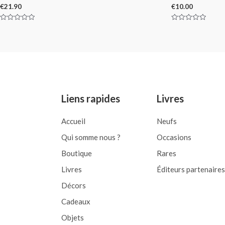
€
21.90
€
10.00
Rated
Rated
0
0
out
out
of
of
5
5
Liens rapides
Livres
Accueil
Neufs
Qui somme nous ?
Occasions
Boutique
Rares
Livres
Éditeurs partenaires
Décors
Cadeaux
Objets