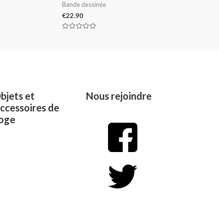
Bande dessinée
€
22.90
Rated
0
out
of
5
bjets et
Nous rejoindre
ccessoires de
oge