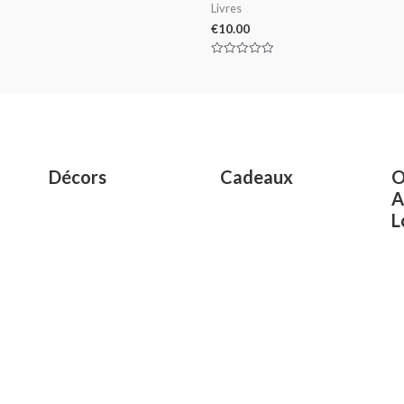
Livres
€
10.00
Rated
0
out
of
5
Décors
Cadeaux
O
A
L