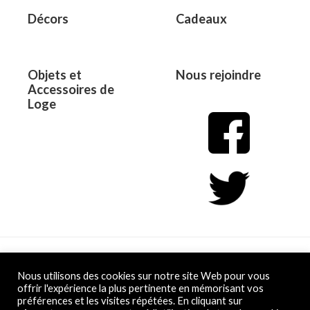
Décors
Cadeaux
Objets et
Nous rejoindre
Accessoires de
Loge
Copyright © 2026 L&D
Nous utilisons des cookies sur notre site Web pour vous
offrir l'expérience la plus pertinente en mémorisant vos
préférences et les visites répétées. En cliquant sur
Powered by L&D