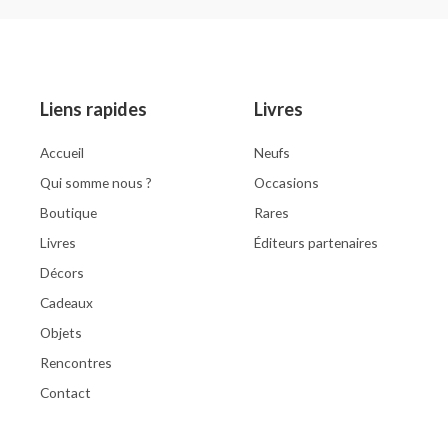
0
of
out
5
of
5
Liens rapides
Livres
Accueil
Neufs
Qui somme nous ?
Occasions
Boutique
Rares
Livres
Éditeurs partenaires
Décors
Cadeaux
Objets
Rencontres
Contact