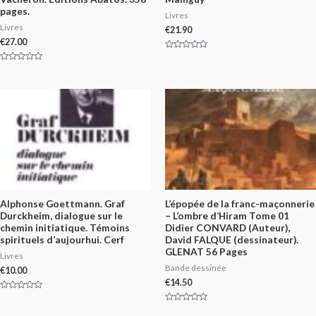
pages.
Livres
Livres
€
21.90
€
27.00
Rated
0
Rated
out
0
of
out
5
of
5
Alphonse Goettmann. Graf
L’épopée de la franc-maçonnerie
Durckheim, dialogue sur le
– L’ombre d’Hiram Tome 01
chemin initiatique. Témoins
Didier CONVARD (Auteur),
spirituels d’aujourhui. Cerf
David FALQUE (dessinateur).
GLENAT 56 Pages
Livres
Bande dessinée
€
10.00
€
14.50
Rated
0
Rated
out