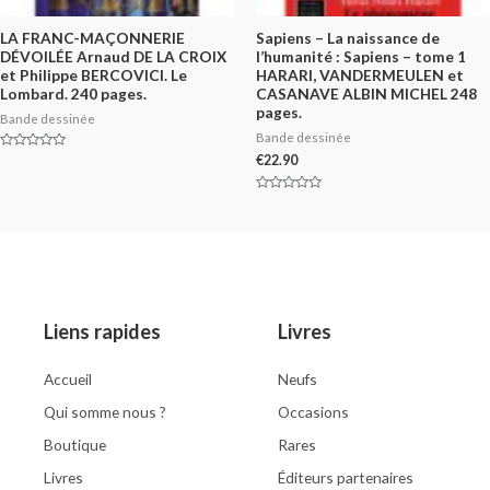
LA FRANC-MAÇONNERIE
Sapiens – La naissance de
DÉVOILÉE Arnaud DE LA CROIX
l’humanité : Sapiens – tome 1
et Philippe BERCOVICI. Le
HARARI, VANDERMEULEN et
Lombard. 240 pages.
CASANAVE ALBIN MICHEL 248
pages.
Bande dessinée
Bande dessinée
Rated
€
22.90
0
out
of
Rated
5
0
out
of
5
Liens rapides
Livres
Accueil
Neufs
Qui somme nous ?
Occasions
Boutique
Rares
Livres
Éditeurs partenaires