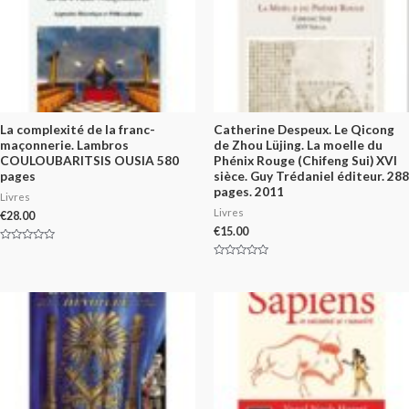
La complexité de la franc-
Catherine Despeux. Le Qicong
maçonnerie. Lambros
de Zhou Lüjing. La moelle du
COULOUBARITSIS OUSIA 580
Phénix Rouge (Chifeng Sui) XVI
pages
sièce. Guy Trédaniel éditeur. 288
pages. 2011
Livres
Livres
€
28.00
€
15.00
Rated
0
Rated
out
0
of
out
5
of
5