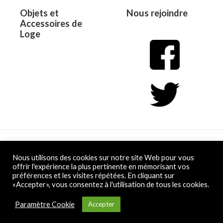
Objets et
Nous rejoindre
Accessoires de
Loge
Copyright © 2026 L&D
Nous utilisons des cookies sur notre site Web pour vous
offrir l'expérience la plus pertinente en mémorisant vos
préférences et les visites répétées. En cliquant sur
Powered by L&D
«Accepter», vous consentez à l'utilisation de tous les cookies.
Conditions Générales de Vente
Paramètre Cookie
Accepter