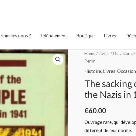
 sommes nous ?
Télépaiement
Boutique
Livres
Déco
Home
/
Livres
/
Occasions
/
Perrin
Histoire
,
Livres
,
Occasion
The sacking 
the Nazis in
€
60.00
Ouvrage rare, qui développ
différent de leur norme.