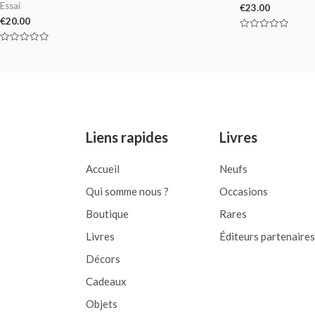
Essai
€
23.00
€
20.00
Rated
0
Rated
out
0
of
out
5
of
5
Liens rapides
Livres
Accueil
Neufs
Qui somme nous ?
Occasions
Boutique
Rares
Livres
Éditeurs partenaires
Décors
Cadeaux
Objets