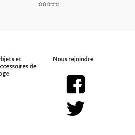
Rated
0
out
of
5
bjets et
Nous rejoindre
ccessoires de
oge