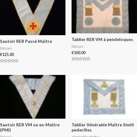
Tablier RER VM à pendeloques
Sautoir RER Passé Maître
Décors
Décors
€
100.00
€
125.00
Rated
Rated
0
0
out
out
of
of
5
5
Sautoir RER VM ou ex-Maître
Tablier Vénérable Maître Simili
(PMI)
pederilles
Décors
Vénérable Maître