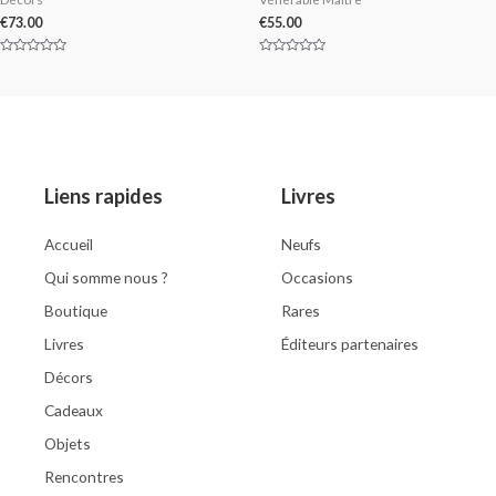
€
73.00
€
55.00
Rated
Rated
0
0
out
out
of
of
5
5
Liens rapides
Livres
Accueil
Neufs
Qui somme nous ?
Occasions
Boutique
Rares
Livres
Éditeurs partenaires
Décors
Cadeaux
Objets
Rencontres