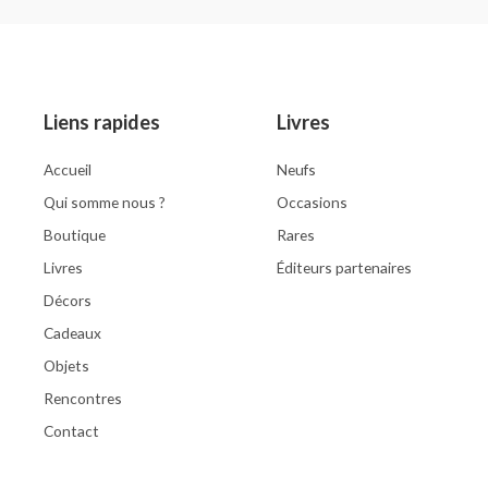
0
of
out
5
of
5
Liens rapides
Livres
Accueil
Neufs
Qui somme nous ?
Occasions
Boutique
Rares
Livres
Éditeurs partenaires
Décors
Cadeaux
Objets
Rencontres
Contact