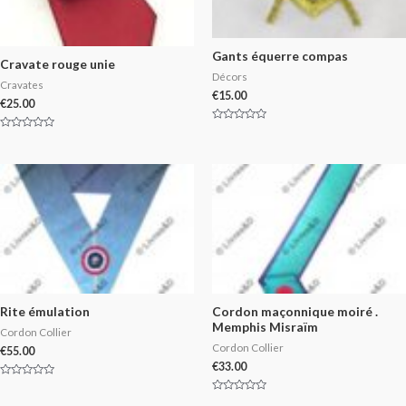
Gants équerre compas
Cravate rouge unie
Décors
Cravates
€
15.00
€
25.00
Rated
Rated
0
0
out
out
of
of
5
5
Rite émulation
Cordon maçonnique moiré .
Memphis Misraïm
Cordon Collier
Cordon Collier
€
55.00
€
33.00
Rated
0
Rated
out