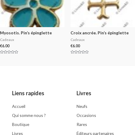
Myosotis. Pin’s épinglette
Croix ancrée. Pin’s épinglette
Cadeaux
Cadeaux
€
6.00
€
6.00
Rated
Rated
0
0
out
out
of
of
5
5
Liens rapides
Livres
Accueil
Neufs
Qui somme nous ?
Occasions
Boutique
Rares
Livres
Éditeurs partenaires