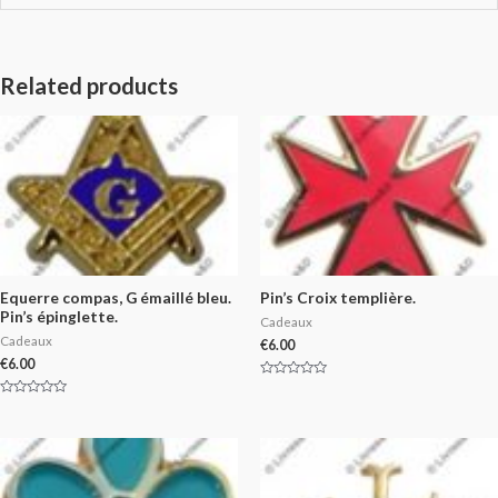
Related products
Equerre compas, G émaillé bleu.
Pin’s Croix templière.
Pin’s épinglette.
Cadeaux
Cadeaux
€
6.00
€
6.00
Rated
0
Rated
out
0
of
out
5
of
5