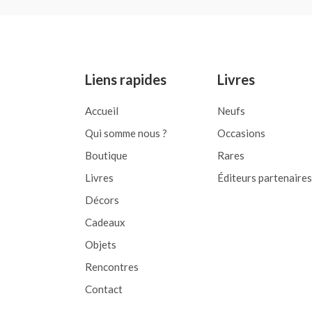
0
of
out
5
of
5
Liens rapides
Livres
Accueil
Neufs
Qui somme nous ?
Occasions
Boutique
Rares
Livres
Éditeurs partenaires
Décors
Cadeaux
Objets
Rencontres
Contact