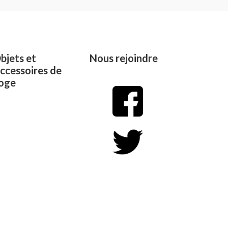
of
5
bjets et
Nous rejoindre
ccessoires de
oge