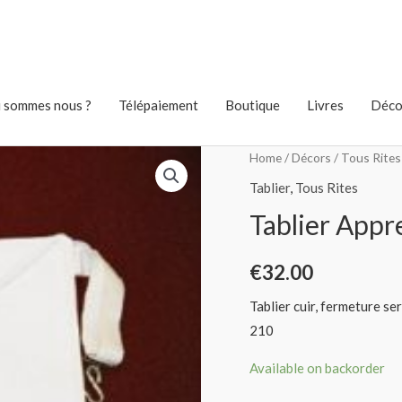
 sommes nous ?
Télépaiement
Boutique
Livres
Déco
Home
/
Décors
/
Tous Rites
Tablier
,
Tous Rites
Tablier Appr
€
32.00
Tablier cuir, fermeture se
210
Available on backorder