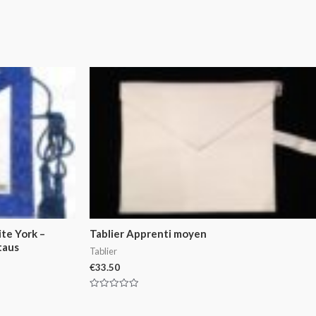
ite York –
Tablier Apprenti moyen
taus
Tablier
€
33.50
Rated
0
out