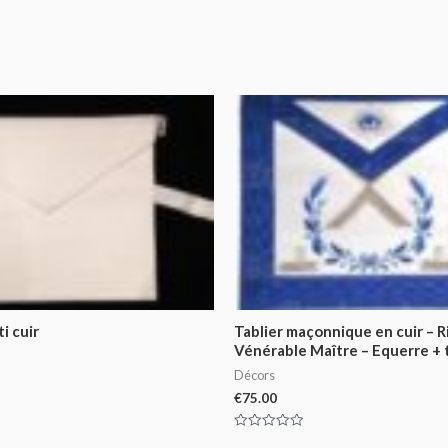
i cuir
Tablier maçonnique en cuir – R
Vénérable Maître – Equerre + 
Décors
€
75.00
Rated