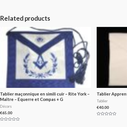
Related products
Tablier maçonnique en simili cuir – Rite York –
Tablier Apprent
Maître – Equerre et Compas + G
Tablier
Décors
€
40.00
€
65.00
Rated
0
Rated
out