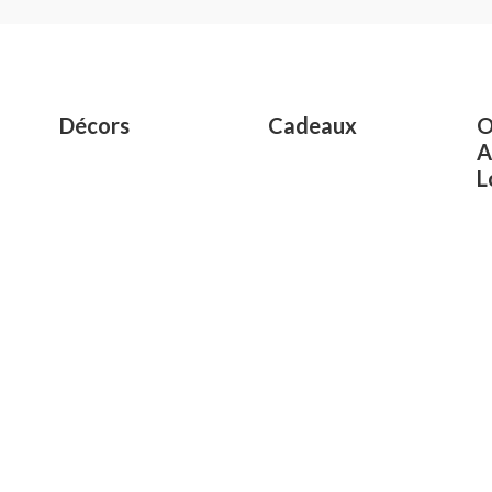
0
out
of
5
Décors
Cadeaux
O
A
L