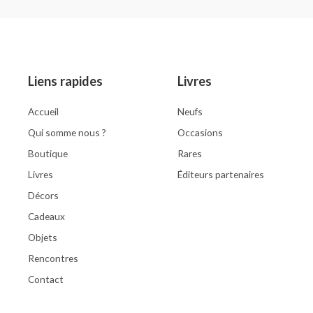
out
0
of
out
5
of
5
Liens rapides
Livres
Accueil
Neufs
Qui somme nous ?
Occasions
Boutique
Rares
Livres
Éditeurs partenaires
Décors
Cadeaux
Objets
Rencontres
Contact