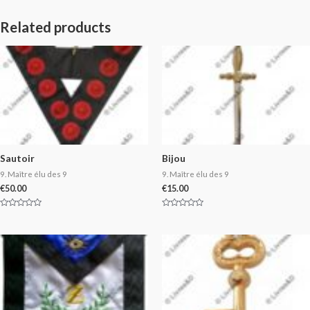
Related products
Sautoir
Bijou
9. Maître élu des 9
9. Maître élu des 9
€
50.00
€
15.00
Rated
Rated
0
0
out
out
of
of
5
5