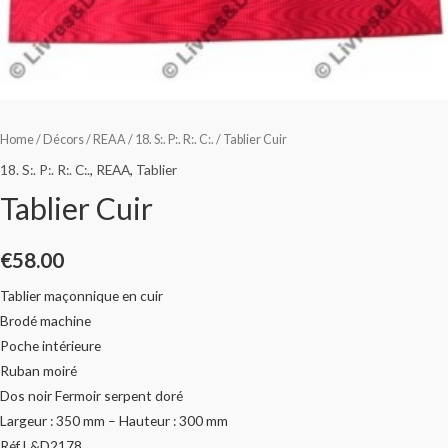
Home
/
Décors
/
REAA
/
18. S:. P:. R:. C:.
/ Tablier Cuir
18. S:. P:. R:. C:.
,
REAA
,
Tablier
Tablier Cuir
€
58.00
Tablier maçonnique en cuir
Brodé machine
Poche intérieure
Ruban moiré
Dos noir Fermoir serpent doré
Largeur : 350 mm – Hauteur : 300 mm
Réf L&D2178