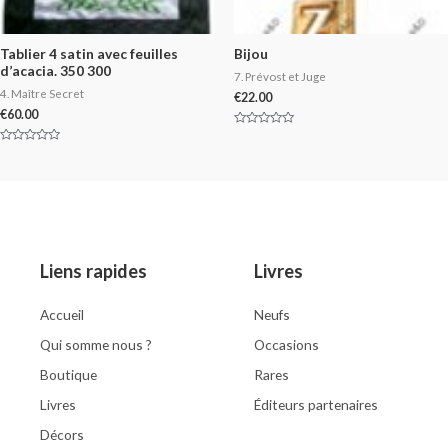
Tablier 4 satin avec feuilles
Bijou
d’acacia. 350 300
7. Prévost et Juge
4. Maître Secret
€
22.00
€
60.00
Rated
0
Rated
out
0
of
out
5
of
5
Liens rapides
Livres
Accueil
Neufs
Qui somme nous ?
Occasions
Boutique
Rares
Livres
Éditeurs partenaires
Décors