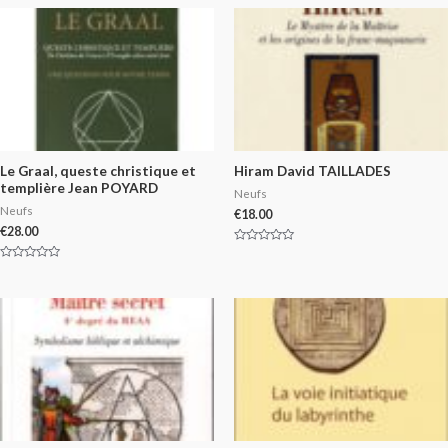
Le Graal, queste christique et
Hiram David TAILLADES
templière Jean POYARD
Neufs
Neufs
€
18.00
€
28.00
Rated
0
Rated
out
0
of
out
5
of
5