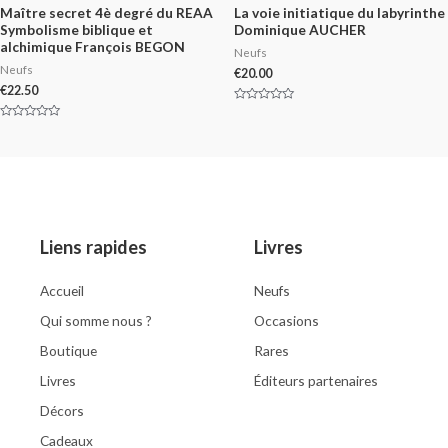
Maître secret 4è degré du REAA
La voie initiatique du labyrinthe
Symbolisme biblique et
Dominique AUCHER
alchimique François BEGON
Neufs
Neufs
€
20.00
€
22.50
Rated
0
Rated
out
0
of
out
5
of
5
Liens rapides
Livres
Accueil
Neufs
Qui somme nous ?
Occasions
Boutique
Rares
Livres
Éditeurs partenaires
Décors
Cadeaux