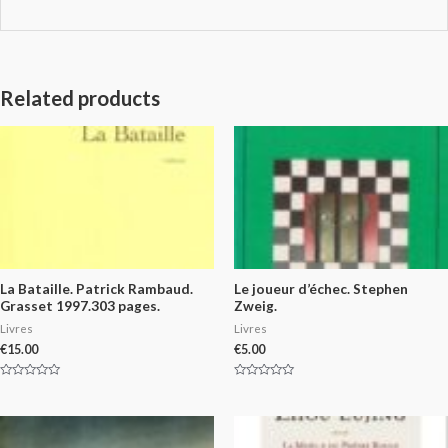
Related products
La Bataille. Patrick Rambaud.
Le joueur d’échec. Stephen
Grasset 1997.303 pages.
Zweig.
Livres
Livres
€
15.00
€
5.00
Rated
Rated
0
0
out
out
of
of
5
5