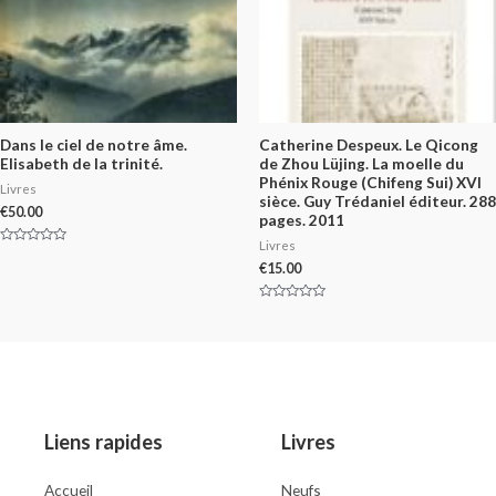
Dans le ciel de notre âme.
Catherine Despeux. Le Qicong
Elisabeth de la trinité.
de Zhou Lüjing. La moelle du
Phénix Rouge (Chifeng Sui) XVI
Livres
sièce. Guy Trédaniel éditeur. 288
€
50.00
pages. 2011
Livres
Rated
0
€
15.00
out
of
5
Rated
0
out
of
5
Liens rapides
Livres
Accueil
Neufs