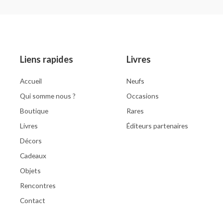
0
0
out
out
of
of
5
5
Liens rapides
Livres
Accueil
Neufs
Qui somme nous ?
Occasions
Boutique
Rares
Livres
Éditeurs partenaires
Décors
Cadeaux
Objets
Rencontres
Contact