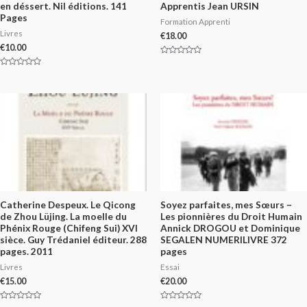
en déssert. Nil éditions. 141
Apprentis Jean URSIN
Pages
Formation Apprenti
Livres
€
18.00
€
10.00
Rated
0
Rated
out
0
of
out
5
of
5
Catherine Despeux. Le Qicong
Soyez parfaites, mes Sœurs –
de Zhou Lüjing. La moelle du
Les pionnières du Droit Humain
Phénix Rouge (Chifeng Sui) XVI
Annick DROGOU et Dominique
sièce. Guy Trédaniel éditeur. 288
SEGALEN NUMERILIVRE 372
pages. 2011
pages
Livres
Essai
€
15.00
€
20.00
Rated
Rated