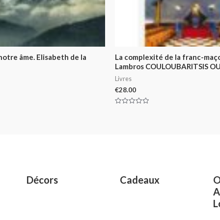
 notre âme. Elisabeth de la
La complexité de la franc-maç
Lambros COULOUBARITSIS OU
Livres
€
28.00
Rated
0
out
of
5
Décors
Cadeaux
O
A
L