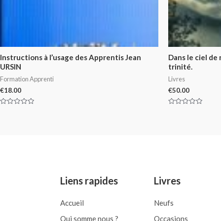
Instructions à l’usage des Apprentis Jean
Dans le ciel de
URSIN
trinité.
Formation Apprenti
Livres
€
18.00
€
50.00
Rated
Rated
0
0
out
out
of
of
5
5
Liens rapides
Livres
Accueil
Neufs
Qui somme nous ?
Occasions