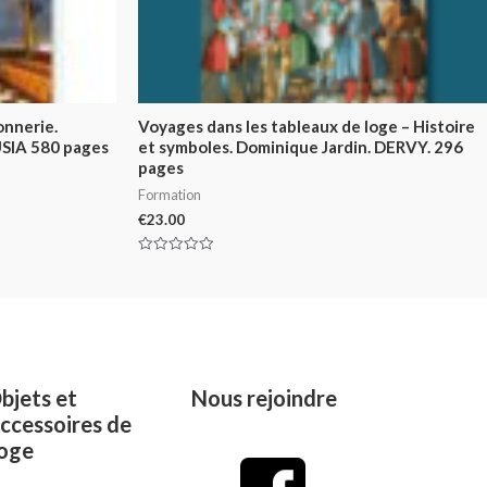
onnerie.
Voyages dans les tableaux de loge – Histoire
SIA 580 pages
et symboles. Dominique Jardin. DERVY. 296
pages
Formation
€
23.00
Rated
0
out
of
5
bjets et
Nous rejoindre
ccessoires de
oge