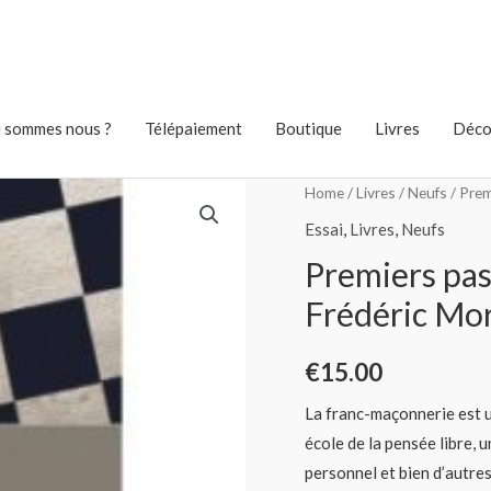
 sommes nous ?
Télépaiement
Boutique
Livres
Déco
Home
/
Livres
/
Neufs
/ Prem
Essai
,
Livres
,
Neufs
Premiers pas
Frédéric Mor
€
15.00
La franc-maçonnerie est un
école de la pensée libre, 
personnel et bien d’autres