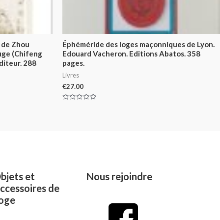
 de Zhou
Éphéméride des loges maçonniques de Lyon.
ouge (Chifeng
Edouard Vacheron. Editions Abatos. 358
diteur. 288
pages.
Livres
€
27.00
Rated
0
out
of
5
bjets et
Nous rejoindre
ccessoires de
oge