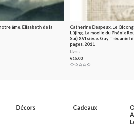
 notre âme. Elisabeth de la
Catherine Despeux. Le Qicong
Lüjing. La moelle du Phénix R
Sui) XVI sièce. Guy Trédaniel é
pages. 2011
Livres
€
15.00
Rated
0
out
of
5
Décors
Cadeaux
O
A
L