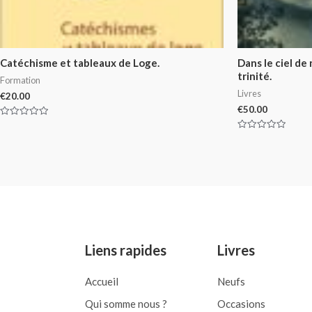
Catéchisme et tableaux de Loge.
Dans le ciel de
trinité.
Formation
Livres
€
20.00
€
50.00
Rated
0
Rated
out
0
of
out
5
of
5
Liens rapides
Livres
Accueil
Neufs
Qui somme nous ?
Occasions