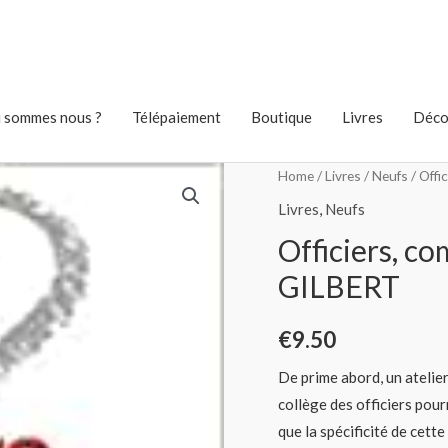
 sommes nous ?
Télépaiement
Boutique
Livres
Déco
Home
/
Livres
/
Neufs
/ Offi
Livres
,
Neufs
Officiers, co
GILBERT
€
9.50
De prime abord, un atelie
collège des officiers pou
que la spécificité de cett