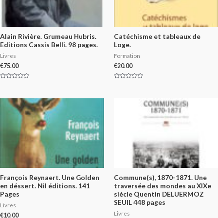
Alain Rivière. Grumeau Hubris.
Catéchisme et tableaux de
Editions Cassis Belli. 98 pages.
Loge.
Livres
Formation
€
75.00
€
20.00
Rated
Rated
0
0
out
out
of
of
5
5
François Reynaert. Une Golden
Commune(s), 1870-1871. Une
en déssert. Nil éditions. 141
traversée des mondes au XIXe
Pages
siècle Quentin DELUERMOZ
SEUIL 448 pages
Livres
Livres
€
10.00