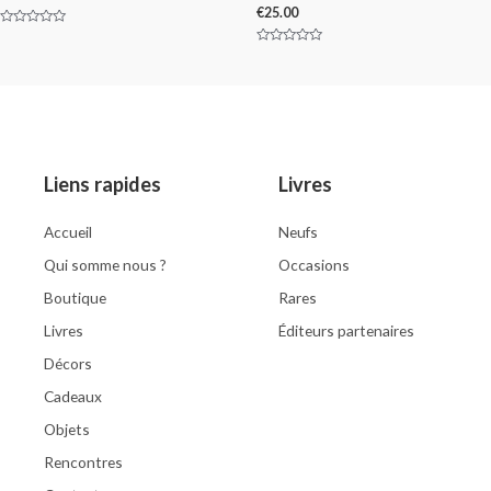
€
25.00
Rated
0
Rated
out
0
of
out
5
of
5
Liens rapides
Livres
Accueil
Neufs
Qui somme nous ?
Occasions
Boutique
Rares
Livres
Éditeurs partenaires
Décors
Cadeaux
Objets
Rencontres