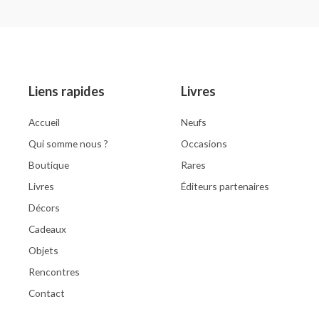
5
Rated
0
out
of
5
Liens rapides
Livres
Accueil
Neufs
Qui somme nous ?
Occasions
Boutique
Rares
Livres
Éditeurs partenaires
Décors
Cadeaux
Objets
Rencontres
Contact