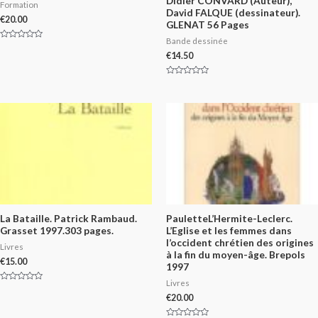
Didier CONVARD (Auteur),
Formation
David FALQUE (dessinateur).
€
20.00
GLENAT 56 Pages
Bande dessinée
Rated
0
€
14.50
out
of
5
Rated
0
out
of
5
La Bataille. Patrick Rambaud.
PauletteL’Hermite-Leclerc.
Grasset 1997.303 pages.
L’Eglise et les femmes dans
l’occident chrétien des origines
Livres
à la fin du moyen-âge. Brepols
€
15.00
1997
Livres
Rated
0
€
20.00
out
of