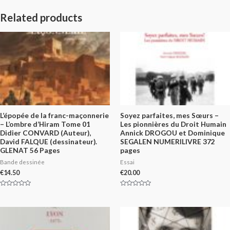
Related products
L’épopée de la franc-maçonnerie
Soyez parfaites, mes Sœurs –
– L’ombre d’Hiram Tome 01
Les pionnières du Droit Humain
Didier CONVARD (Auteur),
Annick DROGOU et Dominique
David FALQUE (dessinateur).
SEGALEN NUMERILIVRE 372
GLENAT 56 Pages
pages
Bande dessinée
Essai
€
14.50
€
20.00
Rated
Rated
0
0
out
out
of
of
5
5