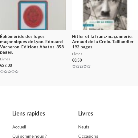
Éphéméride des loges
Hitler et la franc-maçonnerie.
maçonniques de Lyon. Edouard
Arnaud de la Croix. Taillandier
Vacheron. Editions Abatos. 358
192 pages.
pages.
Livres
Livres
€
8.50
€
27.00
Rated
0
Rated
out
0
of
out
5
of
5
Liens rapides
Livres
Accueil
Neufs
Qui somme nous ?
Occasions