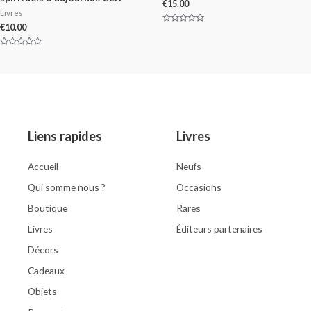
€
15.00
Livres
€
10.00
Rated
0
out
of
Rated
5
0
out
of
5
Liens rapides
Livres
Accueil
Neufs
Qui somme nous ?
Occasions
Boutique
Rares
Livres
Éditeurs partenaires
Décors
Cadeaux
Objets