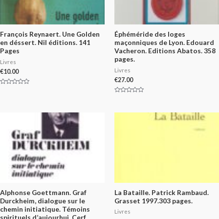
François Reynaert. Une Golden
Éphéméride des loges
en déssert. Nil éditions. 141
maçonniques de Lyon. Edouard
Pages
Vacheron. Editions Abatos. 358
pages.
Livres
Livres
€
10.00
€
27.00
Rated
0
Rated
out
0
of
out
5
of
5
Alphonse Goettmann. Graf
La Bataille. Patrick Rambaud.
Durckheim, dialogue sur le
Grasset 1997.303 pages.
chemin initiatique. Témoins
Livres
spirituels d’aujourhui. Cerf