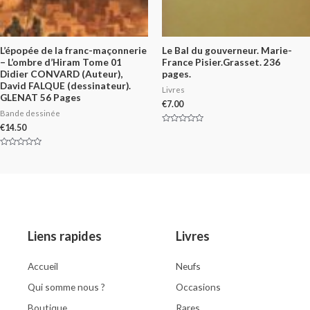
L’épopée de la franc-maçonnerie
Le Bal du gouverneur. Marie-
– L’ombre d’Hiram Tome 01
France Pisier.Grasset. 236
Didier CONVARD (Auteur),
pages.
David FALQUE (dessinateur).
Livres
GLENAT 56 Pages
€
7.00
Bande dessinée
€
14.50
Rated
0
out
of
Rated
5
0
out
of
5
Liens rapides
Livres
Accueil
Neufs
Qui somme nous ?
Occasions
Boutique
Rares