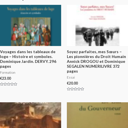
Voyages dans les tableaux de
Soyez parfaites, mes Sœurs –
loge – Histoire et symboles.
Les pionnières du Droit Humain
Dominique Jardin. DERVY. 296
Annick DROGOU et Dominique
pages
SEGALEN NUMERILIVRE 372
pages
Formation
Essai
€
23.00
€
20.00
Rated
0
Rated
out
0
of
out
5
of
5