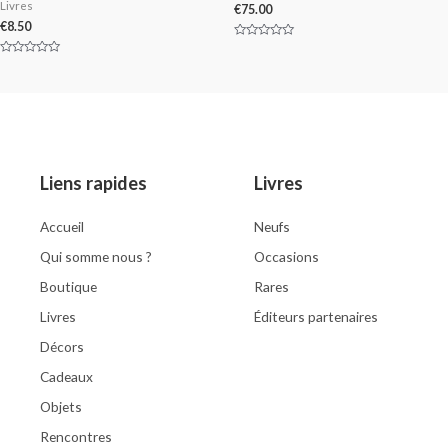
Livres
€
75.00
€
8.50
Rated
0
Rated
out
0
of
out
5
of
5
Liens rapides
Livres
Accueil
Neufs
Qui somme nous ?
Occasions
Boutique
Rares
Livres
Éditeurs partenaires
Décors
Cadeaux
Objets
Rencontres