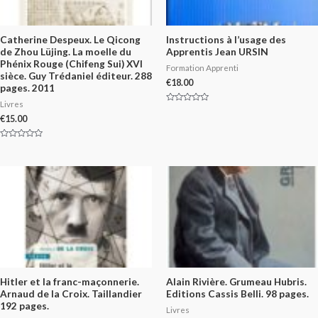
Catherine Despeux. Le Qicong
Instructions à l’usage des
de Zhou Lüjing. La moelle du
Apprentis Jean URSIN
Phénix Rouge (Chifeng Sui) XVI
Formation Apprenti
sièce. Guy Trédaniel éditeur. 288
€
18.00
pages. 2011
Livres
Rated
0
€
15.00
out
of
5
Rated
0
out
of
5
Hitler et la franc-maçonnerie.
Alain Rivière. Grumeau Hubris.
Arnaud de la Croix. Taillandier
Editions Cassis Belli. 98 pages.
192 pages.
Livres