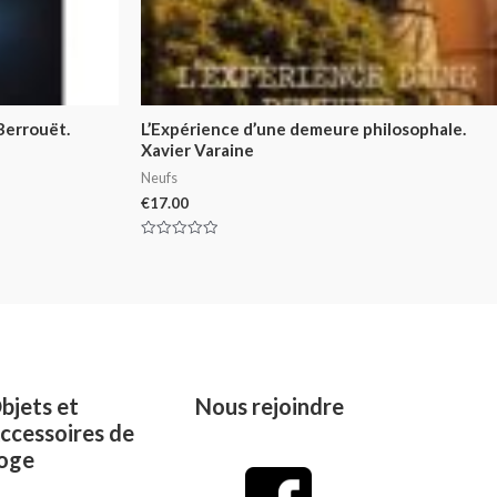
 Berrouët.
L’Expérience d’une demeure philosophale.
Xavier Varaine
Neufs
€
17.00
Rated
0
out
of
5
bjets et
Nous rejoindre
ccessoires de
oge