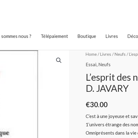
 sommes nous ?
Télépaiement
Boutique
Livres
Déco
Home
/
Livres
/
Neufs
/ L’es
Essai
,
Neufs
L’esprit des 
D. JAVARY
€
30.00
C’est à une joyeuse et sa
1’univers étrange des no
Omniprésents dans la vie q