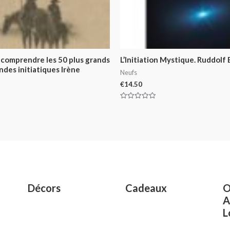
 comprendre les 50 plus grands
L’Initiation Mystique. Ruddolf
des initiatiques Irène
Neufs
€
14.50
Rated
0
out
of
5
Décors
Cadeaux
O
A
L