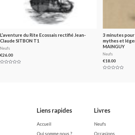
L’aventure du Rite Ecossais rectifié Jean-
3 minutes pour
Claude SITBON T1
mythes et légen
MAINGUY
Neufs
Neufs
€
26.00
€
18.00
Rated
0
Rated
out
0
of
out
5
of
5
Liens rapides
Livres
Accueil
Neufs
Qui somme nous ?
Occasions