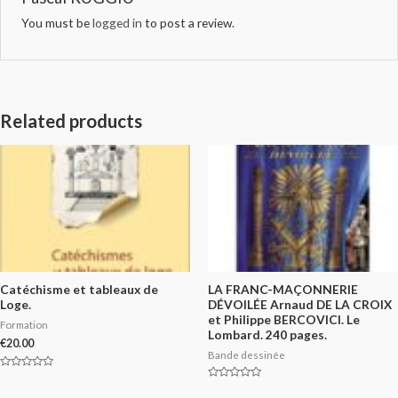
You must be
logged in
to post a review.
Related products
Catéchisme et tableaux de
LA FRANC-MAÇONNERIE
Loge.
DÉVOILÉE Arnaud DE LA CROIX
et Philippe BERCOVICI. Le
Formation
Lombard. 240 pages.
€
20.00
Bande dessinée
Rated
0
Rated
out
0