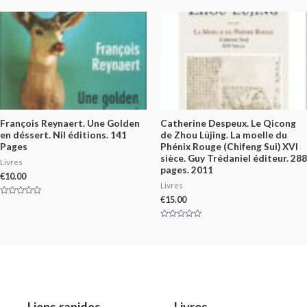
of
out
5
of
5
François Reynaert. Une Golden
Catherine Despeux. Le Qicong
en déssert. Nil éditions. 141
de Zhou Lüjing. La moelle du
Pages
Phénix Rouge (Chifeng Sui) XVI
sièce. Guy Trédaniel éditeur. 288
Livres
pages. 2011
€
10.00
Livres
€
15.00
Rated
0
out
of
Rated
5
0
out
of
5
Liens rapides
Livres