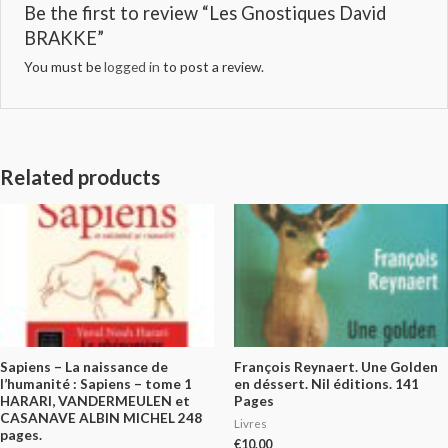
Be the first to review “Les Gnostiques David
BRAKKE”
You must be
logged in
to post a review.
Related products
Sapiens – La naissance de
François Reynaert. Une Golden
l’humanité : Sapiens – tome 1
en déssert. Nil éditions. 141
HARARI, VANDERMEULEN et
Pages
CASANAVE ALBIN MICHEL 248
Livres
pages.
€
10.00