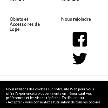
Objets et
Nous rejoindre
Accessoires de
Loge
Copyright © 2026 L&D
Nous utilisons des cookies sur notre site Web pour vous
offrir l'expérience la plus pertinente en mémorisant vos
préférences et les visites répétées. En cliquant sur
Powered by L&D
«Accepter», vous consentez à l'utilisation de tous les cookies.