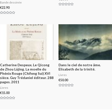
Bande dessinée
€
22.90
Rated
0
out
of
Rated
5
0
out
of
5
Catherine Despeux. Le Qicong
Dans le ciel de notre âme.
de Zhou Lüjing. La moelle du
Elisabeth de la trinité.
Phénix Rouge (Chifeng Sui) XVI
Livres
sièce. Guy Trédaniel éditeur. 288
€
50.00
pages. 2011
Livres
Rated
0
€
15.00
out
of
5
Rated
0
out
of